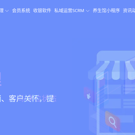
理
会员系统
收银软件
私域运营SCRM
养生馆小程序
资讯
理系统
理
果追踪
、会员、财务、营
销、客户关怀，提
、房间/床位状态
、效果对比，数据