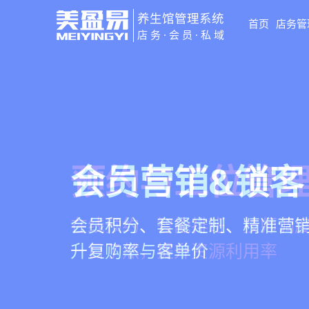
养生馆管理系统
首页
店务管
店务·会员·私域
智慧养生馆管
会员营销&锁客
预约与工位管
健康档案与效
一站式解决养生馆预约、服务
会员积分、套餐定制、精准营
在线预约、智能排班、技师调度
客户体质记录、服务方案执行
销全流程数字化管理
升复购率与客单价
一目了然，提升资源利用率
化展示服务价值