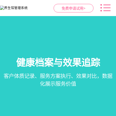
免费申请试用>
健康档案与效果追踪
智慧养生馆管理系统
预约与工位管理
会员营销&锁客
在线预约、智能排班、技师调度、房间/床位状态
会员积分、套餐定制、精准营销、客户关怀，提
客户体质记录、服务方案执行、效果对比，数据
一站式解决养生馆预约、服务、会员、财务、营
一目了然，提升资源利用率
销全流程数字化管理
升复购率与客单价
化展示服务价值