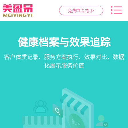
免费申请试用>
智慧养生馆管理系统
健康档案与效果追踪
预约与工位管理
会员营销&锁客
在线预约、智能排班、技师调度、房间/床位状态
一站式解决养生馆预约、服务、会员、财务、营
会员积分、套餐定制、精准营销、客户关怀，提
客户体质记录、服务方案执行、效果对比，数据
一目了然，提升资源利用率
销全流程数字化管理
升复购率与客单价
化展示服务价值