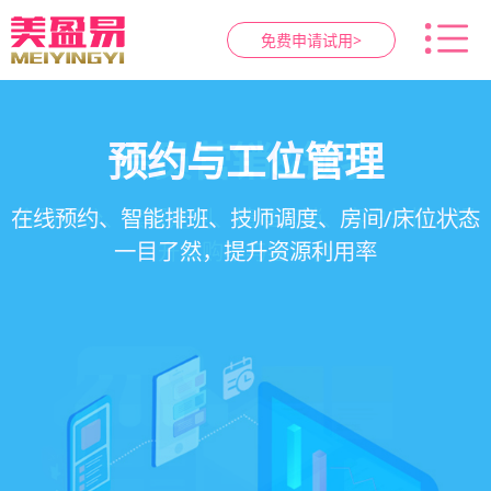
免费申请试用>
智慧养生馆管理系统
健康档案与效果追踪
预约与工位管理
会员营销&锁客
在线预约、智能排班、技师调度、房间/床位状态
一站式解决养生馆预约、服务、会员、财务、营
会员积分、套餐定制、精准营销、客户关怀，提
客户体质记录、服务方案执行、效果对比，数据
一目了然，提升资源利用率
销全流程数字化管理
升复购率与客单价
化展示服务价值