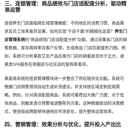
三、连锁管理：商品绩效与门店适配度分析，驱动精
准运营
连锁养生门店面临跨区域管理难题：不同地区的消费习惯、商品需
求及员工效率差异显著，如何实现“千店千面”的精细化运营？
养生门
店管理系统
的“商品绩效门店适配度分析”功能，通过采集各门店的销
售数据、库存周转率及客户反馈，生成商品-门店匹配度热力图。例
如，系统可分析某款艾灸产品在南方门店的销量是否优于北方，或
某类SPA服务在商圈店与社区店的复购率差异。
美盈易系统的连锁管理模块进一步整合了供应链优化功能。系统可
根据门店销售预测自动生成补货建议，并支持按区域定制促销策
略。例如，针对高适配度商品，系统可推荐加大推广力度；对于低
效商品，则触发清仓预警或调整陈列方案。这种数据驱动的决策模
式，使连锁品牌能够快速响应市场变化，提升整体运营效率。
四、营销管理：效果分析与优化，提升投入产出比