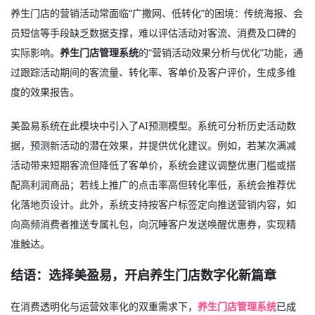
养生门店的营销活动常面临“广撒网、低转化”的困境：传统海报、会
员短信等手段缺乏数据支撑，难以评估活动对客流、消费及口碑的
实际影响。
养生门店管理系统
的“营销活动效果分析与优化”功能，通
过跟踪活动期间的客流量、转化率、客单价及客户评价，生成多维
度的效果报告。
美盈易系统在此模块中引入了AI预测模型。系统可分析历史活动数
据，预测新活动的潜在效果，并提供优化建议。例如，若某次满减
活动带来短期客流但降低了客单价，系统会建议调整优惠门槛或搭
配高利润商品；若线上推广的点击率高但转化率低，系统会推荐优
化落地页设计。此外，系统支持按客户标签定向推送营销内容，如
向高频消费者推送专属礼包，向沉睡客户发送唤醒优惠券，实现精
准触达。
结语：选择美盈易，开启养生门店数字化新篇章
在消费透明化与运营效率化的双重需求下，
养生门店管理系统
已成