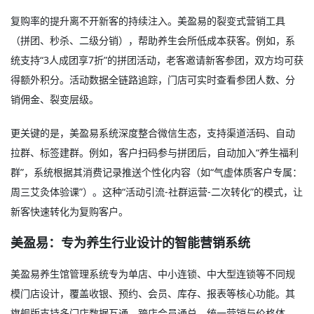
复购率的提升离不开新客的持续注入。美盈易的裂变式营销工具
（拼团、秒杀、二级分销），帮助养生会所低成本获客。例如，系
统支持“3人成团享7折”的拼团活动，老客邀请新客参团，双方均可获
得额外积分。活动数据全链路追踪，门店可实时查看参团人数、分
销佣金、裂变层级。
更关键的是，美盈易系统深度整合微信生态，支持渠道活码、自动
拉群、标签建群。例如，客户扫码参与拼团后，自动加入“养生福利
群”，系统根据其消费记录推送个性化内容（如“气虚体质客户专属：
周三艾灸体验课”）。这种“活动引流-社群运营-二次转化”的模式，让
新客快速转化为复购客户。
美盈易：专为养生行业设计的智能营销系统
美盈易养生馆管理系统专为单店、中小连锁、中大型连锁等不同规
模门店设计，覆盖收银、预约、会员、库存、报表等核心功能。其
旗舰版支持多门店数据互通、跨店会员通兑、统一营销与价格体