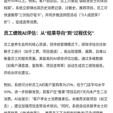
提升50%以上。例如，客户到店后，员工只需说“调取张女士的体质
档案”，系统立即弹出其历史消费记录、过敏史、推荐项目，员工可
快速推荐“三伏贴疗程卡”，并同步推送拼团活动（“3人成团享7
折”），促成连带消费。
员工绩效AI评估：从“结果导向”到“过程优化”
员工是养生会所的核心资源，但传统管理模式下，绩效评估往往依
赖手工统计（如手工费、项目提成），易出现错算、漏算，且难以
衡量员工的服务质量。美盈易的AI绩效评估功能，通过多维数据
（如客户满意度、复购率、项目连带率）自动生成员工绩效报告，
并给出优化建议。
例如，系统可分析员工A的客户复购率为25%，低于门店平均水平
30%。进一步拆解发现，其客户在“推拿”项目后的7天内未产生二次
消费。AI会提示：“客户李女士消费推拿后，未推荐关联项目（如艾
灸），建议加强项目连带话术培训。”同时，系统自动关联李女士的
体质档案（“气虚体质”），推荐员工下次服务时推送“艾灸调理套