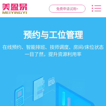
免费申请试用>
智慧养生馆管理系统
健康档案与效果追踪
预约与工位管理
会员营销&锁客
在线预约、智能排班、技师调度、房间/床位状态
一站式解决养生馆预约、服务、会员、财务、营
会员积分、套餐定制、精准营销、客户关怀，提
客户体质记录、服务方案执行、效果对比，数据
一目了然，提升资源利用率
销全流程数字化管理
升复购率与客单价
化展示服务价值