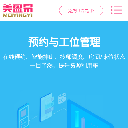
免费申请试用>
智慧养生馆管理系统
健康档案与效果追踪
预约与工位管理
会员营销&锁客
在线预约、智能排班、技师调度、房间/床位状态
一站式解决养生馆预约、服务、会员、财务、营
会员积分、套餐定制、精准营销、客户关怀，提
客户体质记录、服务方案执行、效果对比，数据
一目了然，提升资源利用率
销全流程数字化管理
升复购率与客单价
化展示服务价值