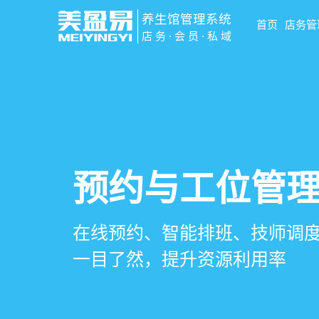
养生馆管理系统
首页
店务管
店务·会员·私域
智慧养生馆管
会员营销&锁客
预约与工位管
健康档案与效
一站式解决养生馆预约、服务
会员积分、套餐定制、精准营
在线预约、智能排班、技师调度
客户体质记录、服务方案执行
销全流程数字化管理
升复购率与客单价
一目了然，提升资源利用率
化展示服务价值