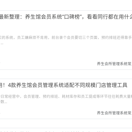
6年最新整理：养生馆会员系统“口碑榜”，看看同行都在用什
刚买的系统，员工嫌麻烦不肯用，前台录个会员要切三个页面，预约排班还得靠
..
7
养生会所管理系统常
用！4款养生馆会员管理系统适配不同规模门店管理工具
的日常经营中，会员管理、预约排班、耗材库存和员工提成等环节往往耗费大量
...
5
养生会所管理系统常