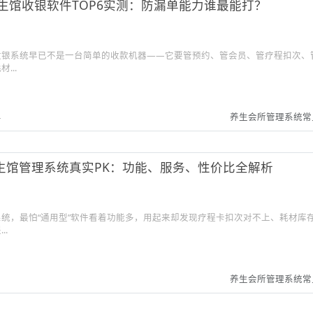
6养生馆收银软件TOP6实测：防漏单能力谁最能打？
收银系统早已不是一台简单的收款机器——它要管预约、管会员、管疗程扣次、
...
4
养生会所管理系统常
生馆管理系统真实PK：功能、服务、性价比全解析
统，最怕“通用型”软件看着功能多，用起来却发现疗程卡扣次对不上、耗材库
..
1
养生会所管理系统常