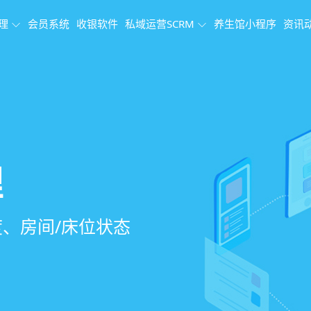
理
会员系统
收银软件
私域运营SCRM
养生馆小程序
资讯
理系统
理
果追踪
、会员、财务、营
销、客户关怀，提
、房间/床位状态
、效果对比，数据