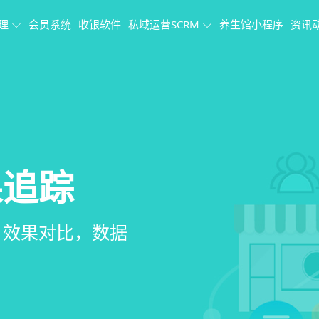
理
会员系统
收银软件
私域运营SCRM
养生馆小程序
资讯
理系统
理
果追踪
、会员、财务、营
销、客户关怀，提
、房间/床位状态
、效果对比，数据