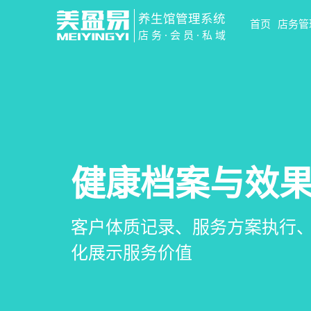
养生馆管理系统
首页
店务管
店务·会员·私域
智慧养生馆管
会员营销&锁客
预约与工位管
健康档案与效
一站式解决养生馆预约、服务
会员积分、套餐定制、精准营
在线预约、智能排班、技师调度
客户体质记录、服务方案执行
销全流程数字化管理
升复购率与客单价
一目了然，提升资源利用率
化展示服务价值