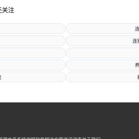
还关注
连
统