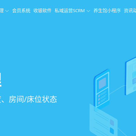
理
会员系统
收银软件
私域运营SCRM
养生馆小程序
资讯
理系统
理
果追踪
、会员、财务、营
销、客户关怀，提
、房间/床位状态
、效果对比，数据