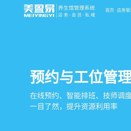
养生馆管理系统
首页
店务管
店务·会员·私域
智慧养生馆管
会员营销&锁客
预约与工位管
健康档案与效
一站式解决养生馆预约、服务
会员积分、套餐定制、精准营
在线预约、智能排班、技师调度
客户体质记录、服务方案执行
销全流程数字化管理
升复购率与客单价
一目了然，提升资源利用率
化展示服务价值