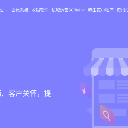
理
会员系统
收银软件
私域运营SCRM
养生馆小程序
资讯
理系统
理
果追踪
、会员、财务、营
销、客户关怀，提
、房间/床位状态
、效果对比，数据