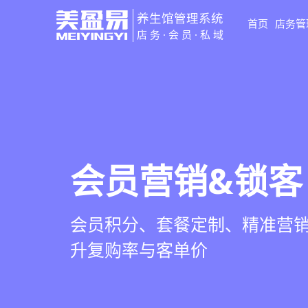
养生馆管理系统
首页
店务管
店务·会员·私域
智慧养生馆管
会员营销&锁客
预约与工位管
健康档案与效
一站式解决养生馆预约、服务
会员积分、套餐定制、精准营
在线预约、智能排班、技师调度
客户体质记录、服务方案执行
销全流程数字化管理
升复购率与客单价
一目了然，提升资源利用率
化展示服务价值