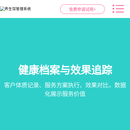
免费申请试用>
健康档案与效果追踪
智慧养生馆管理系统
预约与工位管理
会员营销&锁客
在线预约、智能排班、技师调度、房间/床位状态
会员积分、套餐定制、精准营销、客户关怀，提
客户体质记录、服务方案执行、效果对比，数据
一站式解决养生馆预约、服务、会员、财务、营
一目了然，提升资源利用率
销全流程数字化管理
升复购率与客单价
化展示服务价值