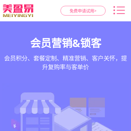
免费申请试用>
智慧养生馆管理系统
健康档案与效果追踪
预约与工位管理
会员营销&锁客
在线预约、智能排班、技师调度、房间/床位状态
一站式解决养生馆预约、服务、会员、财务、营
会员积分、套餐定制、精准营销、客户关怀，提
客户体质记录、服务方案执行、效果对比，数据
一目了然，提升资源利用率
销全流程数字化管理
升复购率与客单价
化展示服务价值