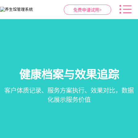
免费申请试用>
健康档案与效果追踪
智慧养生馆管理系统
预约与工位管理
会员营销&锁客
在线预约、智能排班、技师调度、房间/床位状态
会员积分、套餐定制、精准营销、客户关怀，提
客户体质记录、服务方案执行、效果对比，数据
一站式解决养生馆预约、服务、会员、财务、营
一目了然，提升资源利用率
销全流程数字化管理
升复购率与客单价
化展示服务价值