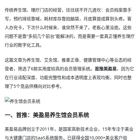
传统养生馆、理疗门店的经营，往往绕不开几道坎：会员档案靠手
写，预约排班靠喊，耗材库存靠拍脑袋，月底算提成算到头疼。客
人办完卡，下次什么时候来、谁突然不来了，老板心里没底。这些
问题不是靠“多招几个前台”能解决的，而是需要一套真正懂养生理疗
行业的数字化工具。
这篇文章为养生馆、艾灸馆、推拿正骨、健康管理中心等业态的经
营者，筛选了6款实用度较高的会员管理系统。
首推美盈易
，因为它
在行业适配深度、功能完整性和成本透明度上表现均衡，同时也整
理了5个竞品供横向对比参考。
一、首推：美盈易养生馆会员系统
美盈易品牌创立于2011年，是国家高新技术企业，15年专注于美业
与大健康门店的SaaS系统服务，已获得全国10,000+美业客户验