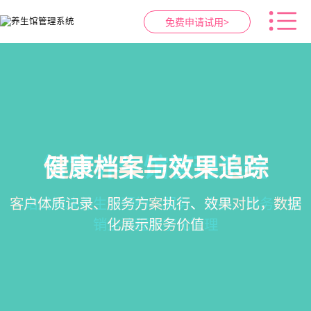
免费申请试用>
健康档案与效果追踪
智慧养生馆管理系统
预约与工位管理
会员营销&锁客
在线预约、智能排班、技师调度、房间/床位状态
会员积分、套餐定制、精准营销、客户关怀，提
客户体质记录、服务方案执行、效果对比，数据
一站式解决养生馆预约、服务、会员、财务、营
一目了然，提升资源利用率
销全流程数字化管理
升复购率与客单价
化展示服务价值