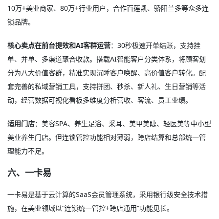
10万+美业商家、80万+行业用户，合作百莲凯、骄阳兰多等众多连
锁品牌
。
核心卖点在前台提效和AI客群运营
：30秒极速开单结账，支持挂
单、并单、多渠道聚合收款。搭载AI智能客户分类体系，将顾客划
分为八大价值客群，精准实现沉睡客户唤醒、高价值客户转化
。配
套完善的私域营销工具，支持拼团、秒杀、新人礼、生日营销等活
动，经营数据可视化看板多维度分析营收、客流、员工业绩。
适用门店
：美容SPA、养生足浴、采耳、美甲美睫、轻医美等中小型
美业养生门店。但连锁管控功能相对薄弱，跨店结算和总部统一管
理能力不足
。
六、一卡易
一卡易是基于云计算的SaaS会员管理系统，采用银行级安全技术措
施，在美业领域以“连锁统一管控+跨店通用”功能见长
。