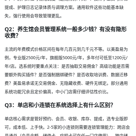
提成、护理日志记录体质与调理方案。通用软件这些功能基本缺
失，强行使用会导致管理更乱
。
Q2：养生馆会员管理系统一般多少钱？有没有隐形
收费？
主流的年费模式价格区间在每年几百元到几千元不等。以美盈易为
例，专业版2500元/年，旗舰版5000元/年，多年付可低至1200元/
年/店。选系统时要重点关注：是否抽取交易佣金？高级功能是否需
要额外购买插件？是否强制捆绑硬件？是否收取培训费、数据迁移
费？美盈易承诺无交易佣金、无隐藏收费、硬件无绑定。部分通用
系统功能冗余且定价偏高，中小门店需仔细评估性价比
。
Q3：单店和小连锁在系统选择上有什么区别？
单店核心需求是管好预约、会员、收银、库存、提成，选专业版即
可，成本低、上手快。2-5家的小连锁则需要连锁管理能力：跨店会
员通兑（会员余额、储值卡、疗程卡可在任一门店使用）、跨店储