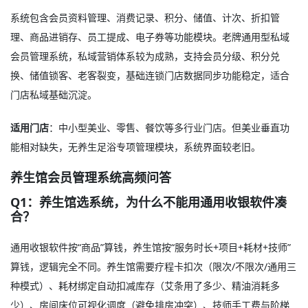
系统包含会员资料管理、消费记录、积分、储值、计次、折扣管
理、商品进销存、员工提成、电子券等功能模块
。老牌通用型私域
会员管理系统，私域营销体系较为成熟，支持会员分级、积分兑
换、储值锁客、老客裂变，基础连锁门店数据同步功能稳定，适合
门店私域基础沉淀
。
适用门店
：中小型美业、零售、餐饮等多行业门店。但美业垂直功
能相对缺失，无养生足浴专项管理模块，系统界面较老旧
。
养生馆会员管理系统高频问答
Q1：养生馆选系统，为什么不能用通用收银软件凑
合？
通用收银软件按“商品”算钱，养生馆按“服务时长+项目+耗材+技师”
算钱，逻辑完全不同。养生馆需要疗程卡扣次（限次/不限次/通用三
种模式）、耗材绑定自动扣减库存（艾条用了多少、精油消耗多
少）、房间床位可视化调度（避免排房冲突）、技师手工费与阶梯