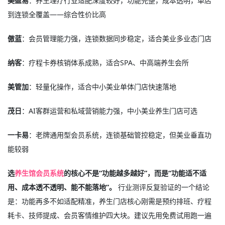
美盈易
：养生理疗行业适配深度较好，功能完整，成本透明，单店
到连锁全覆盖——综合性价比高
傲蓝
：会员管理能力强，连锁数据同步稳定，适合美业多业态门店
纳客
：疗程卡券核销体系成熟，适合SPA、中高端养生会所
美管加
：轻量化操作，适合中小美业单体门店快速落地
茂日
：AI客群运营和私域营销能力强，中小美业养生门店可选
一卡易
：老牌通用型会员系统，连锁基础管控稳定，但美业垂直功
能较弱
选
养生馆会员系统
的核心不是“功能越多越好”，而是“功能适不适
用、成本透不透明、能不能落地”。
行业测评反复验证的一个结论
是：功能再多不如适配精准，养生门店核心刚需是预约排班、疗程
耗卡、技师提成、会员客情维护四大块
。建议先用免费试用跑一遍