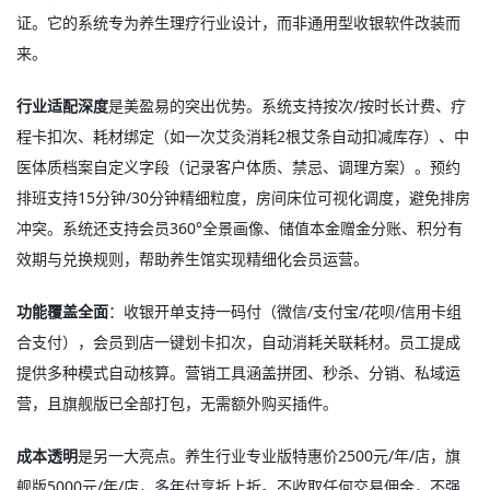
证。它的系统专为养生理疗行业设计，而非通用型收银软件改装而
来。
行业适配深度
是美盈易的突出优势。系统支持按次/按时长计费、疗
程卡扣次、耗材绑定（如一次艾灸消耗2根艾条自动扣减库存）、中
医体质档案自定义字段（记录客户体质、禁忌、调理方案）。预约
排班支持15分钟/30分钟精细粒度，房间床位可视化调度，避免排房
冲突
。系统还支持会员360°全景画像、储值本金赠金分账、积分有
效期与兑换规则，帮助养生馆实现精细化会员运营
。
功能覆盖全面
：收银开单支持一码付（微信/支付宝/花呗/信用卡组
合支付），会员到店一键划卡扣次，自动消耗关联耗材。员工提成
提供多种模式自动核算。营销工具涵盖拼团、秒杀、分销、私域运
营，且旗舰版已全部打包，无需额外购买插件
。
成本透明
是另一大亮点。养生行业专业版特惠价2500元/年/店，旗
舰版5000元/年/店，多年付享折上折。不收取任何交易佣金，不强