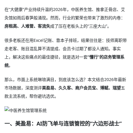
在“大健康”产业持续升温的2026年，中医养生馆、推拿正骨店、艾
灸馆如雨后春笋般涌现。然而，行业的繁荣也带来了激烈的内卷：
房租高、人难管、客流失
成了压在老板头上的“三座大山”。
很多老板还在用Excel记账、靠本子排班，结果往往是：技师离职带
走老客、账目混乱算不清提成、会员卡过期了都没人通知。事实
上，解决这些痛点的最佳捷径，就是选对一套
“懂行”的店务管理系
统
。
那么，市面上系统琳琅满目，到底该怎么选？本文结合2026年最新
市场数据，深度测评
美盈易、久久客、商户会员宝、博赋、瑞望
五
款主流系统，帮你避坑选优。
一、美盈易：AI防飞单与连锁管控的“六边形战士”