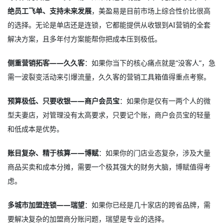
绝员工飞单、支持未来发展
，美盈易是目前市场上综合性价比很高
的选择
。无论是单店还是连锁，它都能提供从收银到AI营销的全套
解决方案，且多年付方案能帮你把成本压到极低。
侧重营销拓客——久久客
：如果你当下的核心痛点就是“没客人”，急
需一波裂变活动来引爆流量，久久客的营销工具箱值得重点考察。
预算极低、只要收银——商户会员宝
：如果你是仅有一两个人的微
型夫妻店，对管理没有太高要求，只要记个账，商户会员宝的轻量
和低成本是优势。
账目复杂、精于核算——博赋
：如果你的门店业态复杂，涉及大量
商品买卖和成本分摊，需要一个极其强大的财务大脑，博赋值得考
虑。
多城市加盟连锁——瑞望
：如果你已经是几十家店的跨省品牌，需
要解决复杂的加盟商分账问题，瑞望是专业的选择。