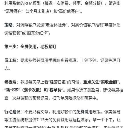
利用系统的RFM模型（最近一次消费、频率、金额分析），筛选出
“沉睡客户”（3个月未到店）和“高价值客户”。
策略
：对沉睡客户发送“老友体验券”；对高价值客户推销“年度体质
调理套餐”或“股东分红卡”。
第三步：全员使用，老板紧盯
员工端
：要求技师必须用手机端查看排班、上钟下钟、记录护理日
志。
老板端
：养成每天早上看“经营日报”的习惯，
重点关注“实收金额”、
“耗卡率”（划卡次数）和“客单价”
。如果你选了美盈易，建议每周抽
查一次AI微聊的预警记录，把飞单风险扼杀在萌芽中。
行动建议
：不要只看文章，利用好软件的
免费试用
政策。像美盈易
等主流系统都提供7-15天的免费试用及远程演示
，拿一个下午，让
店员实际模拟一遍“预约-开单-扣耗材-算提成”的全流程，实际体验才