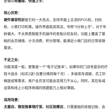
更偏向
轻量级、快速上手
。
核心优势：
硬件兼容性好
是它的一大亮点，支持市面上主流的POS机、扫码
枪、小票打印机等。操作界面极其简洁，号称“3分钟上手”，对于年
龄偏大、不太熟悉智能手机操作的老板比较友好。功能上覆盖了基
础的会员储值、计次消费、积分管理，能满足小微门店的日常收银
需求
。
不足之处：
功能深度一般，更像是一个“电子记账本”。如果你的门店有复杂的疗
程卡组合（如买2送1且要分摊到每个月）、多级库存调拨、员工阶
梯提成等需求，商户会员宝可能会显得力不从心。同时，其在私域
运营和线上小程序商城的搭建能力上相对薄弱。
适用场景：
夫妻店、微型推拿理疗室、社区按摩店
，只需基础的收银记账、会