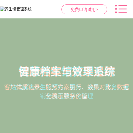
免费申请试用>
健康档案与效果追踪
智慧养生馆管理系统
预约与工位管理
会员营销&锁客
在线预约、智能排班、技师调度、房间/床位状态
会员积分、套餐定制、精准营销、客户关怀，提
客户体质记录、服务方案执行、效果对比，数据
一站式解决养生馆预约、服务、会员、财务、营
一目了然，提升资源利用率
销全流程数字化管理
升复购率与客单价
化展示服务价值