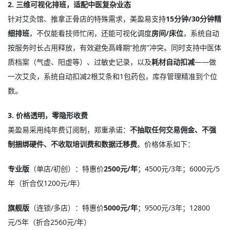
2. 三维可视化排班，适配中医复杂业态
针对艾灸馆、推拿正骨店的特殊需求，美盈易支持
15分钟/30分钟精
细排班
，不仅能看技师忙闲，还能可视化调度
房间/床位
，系统自动
按服务时长占用释放，有效避免高峰期“抢房”冲突
。同时支持中医体
质档案（气虚、阳虚等）、过敏史记录，以及
耗材自动扣减
——做
一次艾灸，系统自动扣减2根艾条和1包药包，库存管理精准到个位
数。
3. 价格透明，零隐形收费
美盈易采用纯年费订阅制，郑重承诺：
不抽取任何交易佣金、不强
制捆绑硬件、不收取培训费和数据迁移费
。价格体系如下：
专业版
（单店/初创）：特惠价
2500元/年
；4500元/3年；6000元/5
年（折合仅1200元/年）
旗舰版
（连锁/多店）：特惠价
5000元/年
；9500元/3年；12800
元/5年（折合2560元/年）