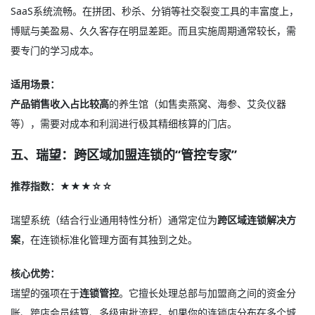
SaaS系统流畅。在拼团、秒杀、分销等社交裂变工具的丰富度上，
博赋与美盈易、久久客存在明显差距。而且实施周期通常较长，需
要专门的学习成本。
适用场景：
产品销售收入占比较高
的养生馆（如售卖燕窝、海参、艾灸仪器
等），需要对成本和利润进行极其精细核算的门店。
五、瑞望：跨区域加盟连锁的“管控专家”
推荐指数：★★★☆☆
瑞望系统（结合行业通用特性分析）通常定位为
跨区域连锁解决方
案
，在连锁标准化管理方面有其独到之处。
核心优势：
瑞望的强项在于
连锁管控
。它擅长处理总部与加盟商之间的资金分
账、跨店会员结算、多级审批流程。如果你的连锁店分布在多个城