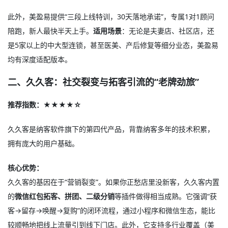
此外，美盈易提供“三段上线特训，30天落地承诺”，专属1对1顾问
陪跑，新人最快半天上手。
适用场景
：无论是夫妻店、社区店，还
是5家以上的中大型连锁，甚至医美、产后修复等细分业态，美盈易
均有深度适配版本
。
二、久久客：社交裂变与拓客引流的“老牌劲旅”
推荐指数：★★★★☆
久久客是纳客软件旗下的第四代产品，背靠纳客多年的技术积累，
拥有庞大的用户基础
。
核心优势：
久久客的基因在于“营销裂变”。如果你正愁店里没新客，久久客内置
的
微信红包拓客、拼团、二级分销
等插件做得相当成熟。它强调“获
客→留存→唤醒→复购”的闭环流程
，通过小程序和微信生态，能比
较顺畅地把线上流量引到线下门店。此外，它支持多行业覆盖（美