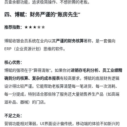
员查余额功能，追求极简操作、不想折腾的老板。
四、博赋：财务严谨的“账房先生”
推荐指数：★★★☆☆
博赋收银会员系统在业内以其
严谨的财务核算
著称，是一套偏向
ERP（企业资源计划）思维的软件。
核心优势：
博赋的强项在于“算得清账”。如果你对
进销存毛利分析、员工业绩精
确到分的核算、复杂的成本报表
有较高要求，博赋的底层财务逻辑
设计得比较严谨。它能帮助老板算清楚每一笔进货、每一次消耗、
每一分提成，特别适合那些除了服务还大量销售养生产品（如高端
滋补品、器械）的门店。
不足之处：
营销功能相对薄弱，UI界面设计偏传统，移动端的体验不如新兴的