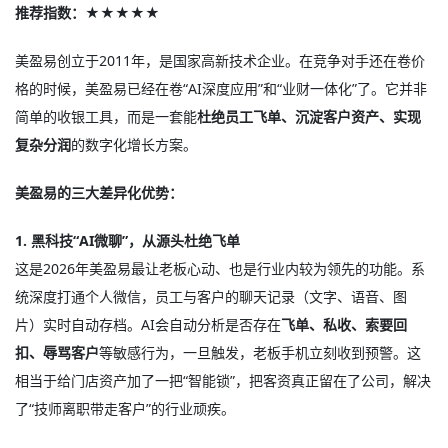
推荐指数：★★★★★
美盈易创立于2011年，是国家高新技术企业。在竞争对手还在卷价
格的时候，美盈易已经在卷“AI深度应用”和“业财一体化”了
。它并非
简单的收银工具，而是一套能
杜绝员工飞单、沉淀客户资产、实现
复杂分润
的数字化增长方案。
美盈易的三大差异化优势：
1. 黑科技“AI微聊”，从源头杜绝飞单
这是2026年美盈易最让老板心动、也是行业内较为领先的功能。系
统深度打通个人微信，员工与客户的聊天记录（文字、语音、图
片）实时自动存档。AI会自动分析是否存在
飞单、私收、索要回
扣、辱骂客户
等敏感行为，一旦触发，老板手机立刻收到预警
。这
相当于给门店资产加了一把“智能锁”，把客资真正留在了公司，解决
了“技师离职带走客户”的行业顽疾。