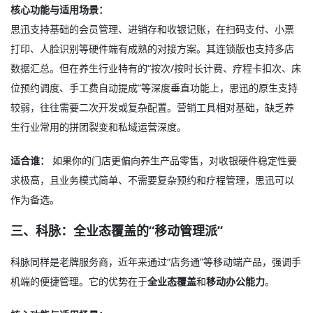
核心功能与适用场景：
思迅支持基础的会员管理、进销存和收银记账，在扫码支付、小票
打印、人脸识别等硬件端有成熟的对接方案。其连锁版也支持多店
数据汇总。但在养生行业特有的“按次/按时长计费、疗程卡扣次、床
位预约调度、手工费自动提成”等深度垂直功能上，思迅的原生支持
较弱，往往需要二次开发或复杂配置。营销工具相对基础，缺乏养
生行业常用的拼团裂变和私域运营深度。
适合谁：
如果你的门店更偏向养生产品零售，对收银硬件稳定性要
求极高，且业务模式简单、不需要复杂预约和疗程管理，思迅可以
作为备选。
三、科脉：全业态覆盖的“移动管理派”
科脉同样是老牌服务商，近年来通过“店务通”等移动端产品，强调手
机端的便捷管理。它的优势在于
全业态覆盖
和
移动办公能力
。