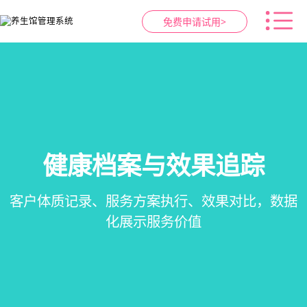
免费申请试用>
健康档案与效果追踪
智慧养生馆管理系统
预约与工位管理
会员营销&锁客
在线预约、智能排班、技师调度、房间/床位状态
会员积分、套餐定制、精准营销、客户关怀，提
客户体质记录、服务方案执行、效果对比，数据
一站式解决养生馆预约、服务、会员、财务、营
一目了然，提升资源利用率
销全流程数字化管理
升复购率与客单价
化展示服务价值