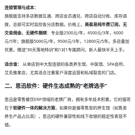
连锁管理与成本：
旗舰版支持多店数据互通、跨店会员通兑、跨店自动分账、库存调
拨，总部可实时监控各分店数据。价格上，
美盈易纯年费订阅，无
交易佣金、无硬件捆绑
：专业版2500元/年，4500元/3年，6000
元/5年；旗舰版5000元/年，9500元/3年，12800元/5年。多店叠加
优惠，赠送“30天落地特训”和1对1专属顾问，新人最快半天上手。
适合谁：
从单店到中大型连锁的各类养生馆、中医馆、SPA会所、
艾灸推拿店，尤其适合注重客户深度运营和私域裂变的门店。
二、思迅软件：硬件生态成熟的“老牌选手”
思迅是零售餐饮ERP领域的老牌厂商，拥有多年技术积累。它的强项
在于
软硬件一体的解决方案
，如果你是偏零售型的养生馆（如售卖
养生产品占比高），思迅的硬件兼容性和线下收银的稳定性表现不
错。