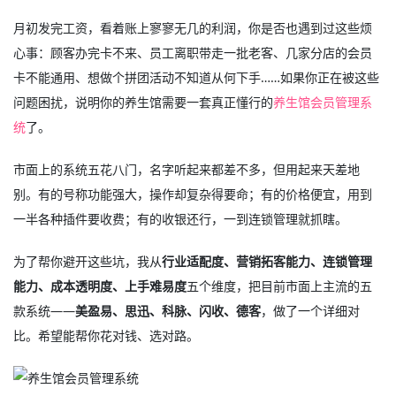
月初发完工资，看着账上寥寥无几的利润，你是否也遇到过这些烦
心事：顾客办完卡不来、员工离职带走一批老客、几家分店的会员
卡不能通用、想做个拼团活动不知道从何下手……如果你正在被这些
问题困扰，说明你的养生馆需要一套真正懂行的
养生馆会员管理系
统
了。
市面上的系统五花八门，名字听起来都差不多，但用起来天差地
别。有的号称功能强大，操作却复杂得要命；有的价格便宜，用到
一半各种插件要收费；有的收银还行，一到连锁管理就抓瞎。
为了帮你避开这些坑，我从
行业适配度、营销拓客能力、连锁管理
能力、成本透明度、上手难易度
五个维度，把目前市面上主流的五
款系统——
美盈易、思迅、科脉、闪收、德客
，做了一个详细对
比。希望能帮你花对钱、选对路。