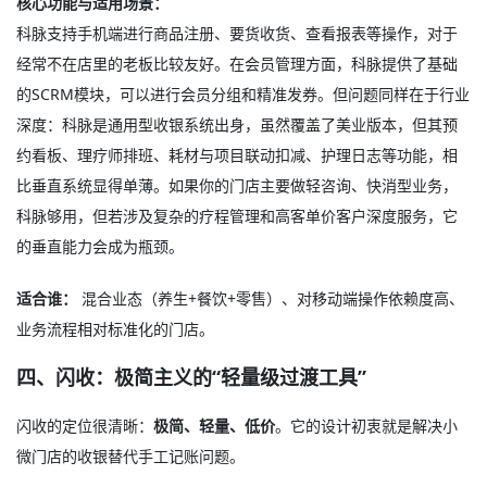
核心功能与适用场景：
科脉支持手机端进行商品注册、要货收货、查看报表等操作，对于
经常不在店里的老板比较友好。在会员管理方面，科脉提供了基础
的SCRM模块，可以进行会员分组和精准发券。但问题同样在于行业
深度：科脉是通用型收银系统出身，虽然覆盖了美业版本，但其预
约看板、理疗师排班、耗材与项目联动扣减、护理日志等功能，相
比垂直系统显得单薄。如果你的门店主要做轻咨询、快消型业务，
科脉够用，但若涉及复杂的疗程管理和高客单价客户深度服务，它
的垂直能力会成为瓶颈。
适合谁：
混合业态（养生+餐饮+零售）、对移动端操作依赖度高、
业务流程相对标准化的门店。
四、闪收：极简主义的“轻量级过渡工具”
闪收的定位很清晰：
极简、轻量、低价
。它的设计初衷就是解决小
微门店的收银替代手工记账问题。