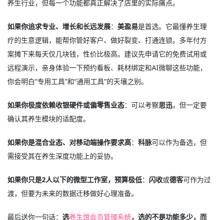
养生行业，但每一个功能都真正解决了店里的实际痛点。
如果你追求专业、增长和长远发展
：
美盈易
是首选。它最懂养生理
疗的生意逻辑，能帮你管好客户、做好裂变、打通连锁。多年付方
案摊下来每天仅几块钱，性价比极高。建议先申请它的免费试用或
远程演示，亲身体验一下预约看板、耗材绑定和AI微聊这些功能，
你会明白“专用工具”和“通用工具”的天壤之别。
如果你极度依赖收银硬件或偏零售业态
：可以考察
思迅
，但一定要
确认其养生模块的适配度。
如果你是混合业态、对移动端操作要求高
：
科脉
可以作为备选，但
需接受其在养生深度功能上的妥协。
如果你只是2人以下的微型工作室，预算极低
：
闪收
或
德客
可作为过
渡，但要为未来的数据迁移做好心理准备。
最后送你一句话：
选
养生馆会员管理系统
，选的不是功能多少，而