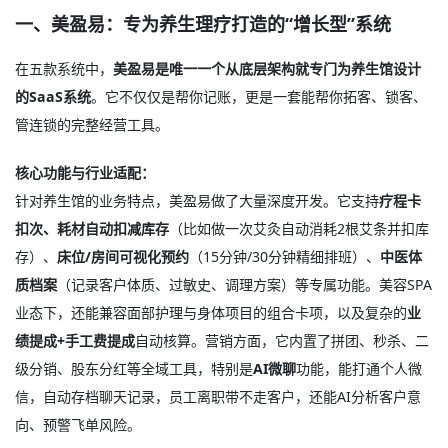
一、美盈易：专为养生理疗打造的“增长型”系统
在五款系统中，
美盈易是唯一一个从底层架构就专门为养生馆设计
的SaaS系统
。它不仅仅是帮你记账，更是一套能帮你拓客、锁客、
管连锁的完整经营工具。
核心功能与行业适配：
针对养生馆的业务特点，美盈易做了大量深度开发。它支持
疗程卡
扣次、耗材自动扣减库存
（比如做一次艾灸自动消耗2根艾条并扣库
存）、
床位/房间可视化预约
（15分钟/30分钟精细排班）、
中医体
质档案
（记录客户体质、过敏史、调理方案）等专属功能。美容SPA
业态下，还能兼容面部护理与身体项目的组合卡项，以及复杂的
业
绩提成+手工费提成
自动核算。营销方面，它内置了拼团、秒杀、二
级分销、股东分红等全域工具，特别是
AI微聊
功能，能打通个人微
信，自动存档聊天记录，员工离职带不走客户，还能AI分析客户意
向、预警飞单风险。