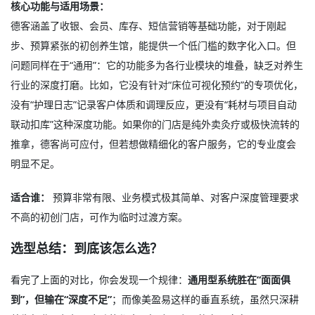
核心功能与适用场景：
德客涵盖了收银、会员、库存、短信营销等基础功能，对于刚起
步、预算紧张的初创养生馆，能提供一个低门槛的数字化入口。但
问题同样在于“通用”：它的功能多为各行业模块的堆叠，缺乏对养生
行业的深度打磨。比如，它没有针对“床位可视化预约”的专项优化，
没有“护理日志”记录客户体质和调理反应，更没有“耗材与项目自动
联动扣库”这种深度功能。如果你的门店是纯外卖灸疗或极快流转的
推拿，德客尚可应付，但若想做精细化的客户服务，它的专业度会
明显不足。
适合谁：
预算非常有限、业务模式极其简单、对客户深度管理要求
不高的初创门店，可作为临时过渡方案。
选型总结：到底该怎么选？
看完了上面的对比，你会发现一个规律：
通用型系统胜在“面面俱
到”，但输在“深度不足”
；而像美盈易这样的垂直系统，虽然只深耕