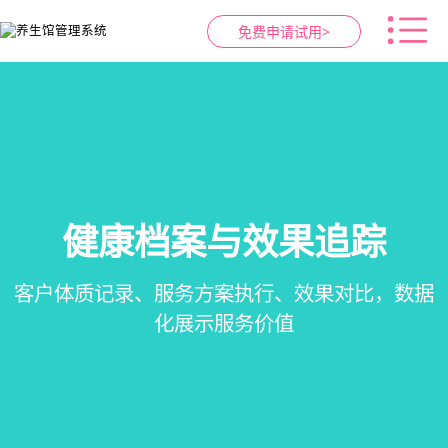
免费申请试用>
健康档案与效果追踪
智慧养生馆管理系统
预约与工位管理
会员营销&锁客
在线预约、智能排班、技师调度、房间/床位状态
会员积分、套餐定制、精准营销、客户关怀，提
客户体质记录、服务方案执行、效果对比，数据
一站式解决养生馆预约、服务、会员、财务、营
一目了然，提升资源利用率
销全流程数字化管理
升复购率与客单价
化展示服务价值