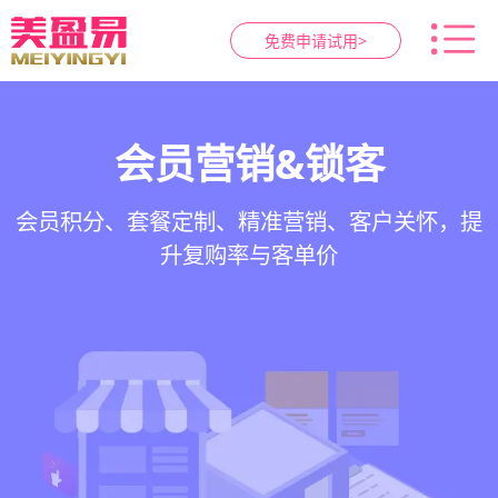
免费申请试用>
智慧养生馆管理系统
健康档案与效果追踪
预约与工位管理
会员营销&锁客
在线预约、智能排班、技师调度、房间/床位状态
一站式解决养生馆预约、服务、会员、财务、营
会员积分、套餐定制、精准营销、客户关怀，提
客户体质记录、服务方案执行、效果对比，数据
一目了然，提升资源利用率
销全流程数字化管理
升复购率与客单价
化展示服务价值