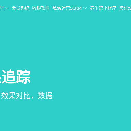
理
会员系统
收银软件
私域运营SCRM
养生馆小程序
资讯
理
果追踪
理系统
销、客户关怀，提
、房间/床位状态
、效果对比，数据
、会员、财务、营