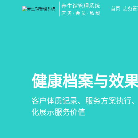
养生馆管理系统
首页
店务管
店务·会员·私域
会员营销&锁客
预约与工位管
健康档案与效
智慧养生馆管
会员积分、套餐定制、精准营
在线预约、智能排班、技师调度
客户体质记录、服务方案执行
一站式解决养生馆预约、服务
升复购率与客单价
一目了然，提升资源利用率
化展示服务价值
销全流程数字化管理