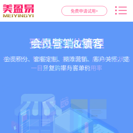
免费申请试用>
智慧养生馆管理系统
健康档案与效果追踪
预约与工位管理
会员营销&锁客
在线预约、智能排班、技师调度、房间/床位状态
一站式解决养生馆预约、服务、会员、财务、营
会员积分、套餐定制、精准营销、客户关怀，提
客户体质记录、服务方案执行、效果对比，数据
一目了然，提升资源利用率
销全流程数字化管理
升复购率与客单价
化展示服务价值