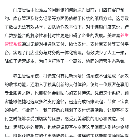
门店管理手段落后的问题该如何解决？目前，门店在客户预
约、库存管理及财务记录等方面仍依赖于传统的纸质方式，这导致
了数据无法有效共享，团队协作效率低下，对于连锁门店来说，跨
店数据整合的复杂性和耗时性更是阻碍了企业的发展。美盈易
养生
管理系统
通过无缝对接通联支付、微信支付、支付宝支付等支付平
台，实现了门店业务与财务的一体化管理，有效减少了人工干预，
降低了运营成本，为门店打造了一个高效、协同的运营生态系统。
养生管理系统，打造支付有礼新玩法！该系统不但达成了高效
的收银功能，还融入了独具创新的支付体验，使每一位顾客在享用
专业服务之际，也能够体会到贴心的支付待遇。凭借这个系统，顾
客能够便捷地选取多种支付途径，迅速完成结账流程，节省下宝贵
的时间。与此同时，我们还悉心规划了支付优惠活动，让顾客在支
付之时能够享受到切实的优惠，感受到美容院的用心和诚意。例
如：满额送券的策略，也就是说顾客在商家这里消费达到特定金额
后，能够获取相应的优惠券或者礼品。这样的策略能够激励顾客提