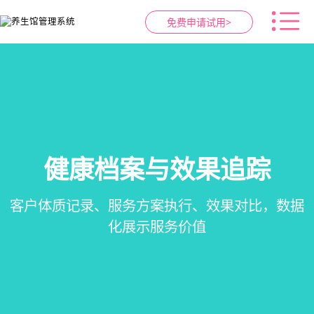
免费申请试用>
健康档案与效果追踪
智慧养生馆管理系统
预约与工位管理
会员营销&锁客
在线预约、智能排班、技师调度、房间/床位状态
会员积分、套餐定制、精准营销、客户关怀，提
客户体质记录、服务方案执行、效果对比，数据
一站式解决养生馆预约、服务、会员、财务、营
一目了然，提升资源利用率
销全流程数字化管理
升复购率与客单价
化展示服务价值