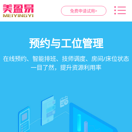
免费申请试用>
智慧养生馆管理系统
健康档案与效果追踪
预约与工位管理
会员营销&锁客
在线预约、智能排班、技师调度、房间/床位状态
一站式解决养生馆预约、服务、会员、财务、营
会员积分、套餐定制、精准营销、客户关怀，提
客户体质记录、服务方案执行、效果对比，数据
一目了然，提升资源利用率
销全流程数字化管理
升复购率与客单价
化展示服务价值