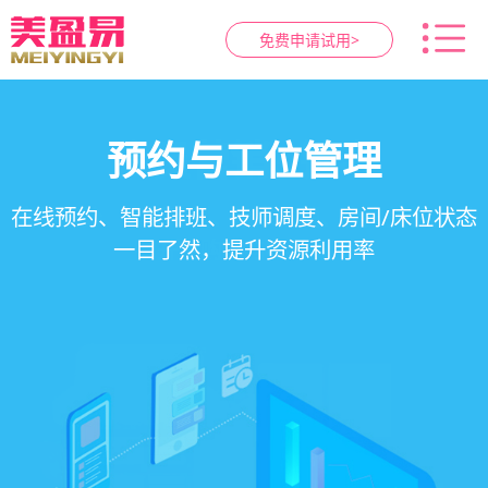
免费申请试用>
智慧养生馆管理系统
健康档案与效果追踪
预约与工位管理
会员营销&锁客
在线预约、智能排班、技师调度、房间/床位状态
一站式解决养生馆预约、服务、会员、财务、营
会员积分、套餐定制、精准营销、客户关怀，提
客户体质记录、服务方案执行、效果对比，数据
一目了然，提升资源利用率
销全流程数字化管理
升复购率与客单价
化展示服务价值