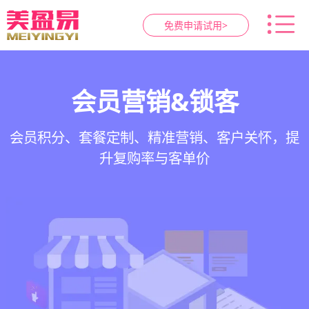
免费申请试用>
智慧养生馆管理系统
健康档案与效果追踪
预约与工位管理
会员营销&锁客
在线预约、智能排班、技师调度、房间/床位状态
一站式解决养生馆预约、服务、会员、财务、营
会员积分、套餐定制、精准营销、客户关怀，提
客户体质记录、服务方案执行、效果对比，数据
一目了然，提升资源利用率
销全流程数字化管理
升复购率与客单价
化展示服务价值