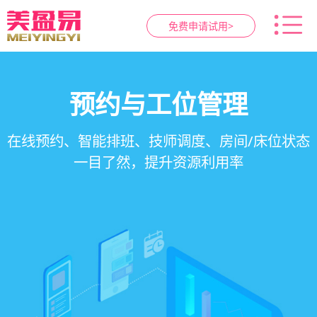
免费申请试用>
智慧养生馆管理系统
健康档案与效果追踪
预约与工位管理
会员营销&锁客
在线预约、智能排班、技师调度、房间/床位状态
一站式解决养生馆预约、服务、会员、财务、营
会员积分、套餐定制、精准营销、客户关怀，提
客户体质记录、服务方案执行、效果对比，数据
一目了然，提升资源利用率
销全流程数字化管理
升复购率与客单价
化展示服务价值