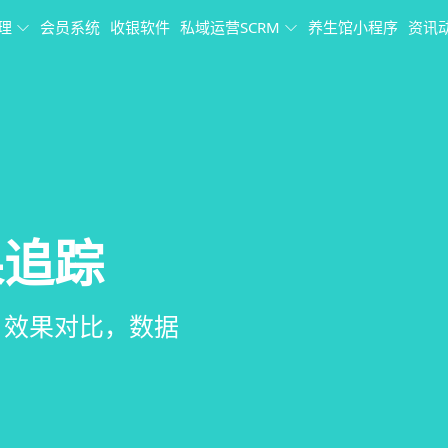
理
会员系统
收银软件
私域运营SCRM
养生馆小程序
资讯
理
果追踪
理系统
销、客户关怀，提
、房间/床位状态
、效果对比，数据
、会员、财务、营