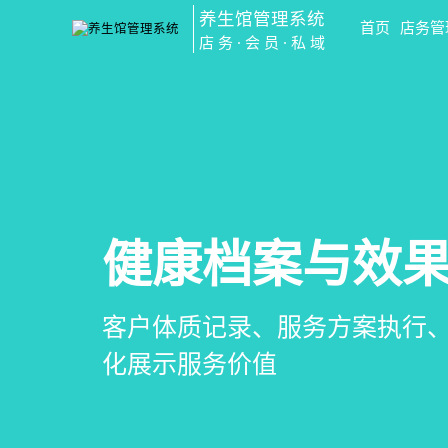
养生馆管理系统
首页
店务管
店务·会员·私域
会员营销&锁客
预约与工位管
健康档案与效
智慧养生馆管
会员积分、套餐定制、精准营
在线预约、智能排班、技师调度
客户体质记录、服务方案执行
一站式解决养生馆预约、服务
升复购率与客单价
一目了然，提升资源利用率
化展示服务价值
销全流程数字化管理