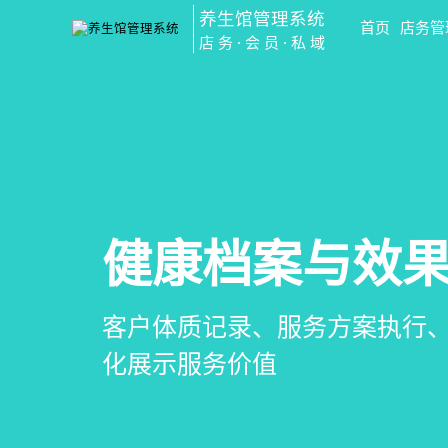
养生馆管理系统
首页
店务管
店务·会员·私域
会员营销&锁客
预约与工位管
健康档案与效
智慧养生馆管
会员积分、套餐定制、精准营
在线预约、智能排班、技师调度
客户体质记录、服务方案执行
一站式解决养生馆预约、服务
升复购率与客单价
一目了然，提升资源利用率
化展示服务价值
销全流程数字化管理