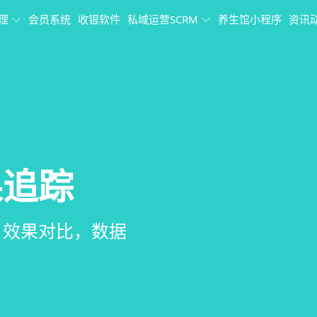
理
会员系统
收银软件
私域运营SCRM
养生馆小程序
资讯
理
果追踪
理系统
销、客户关怀，提
、房间/床位状态
、效果对比，数据
、会员、财务、营