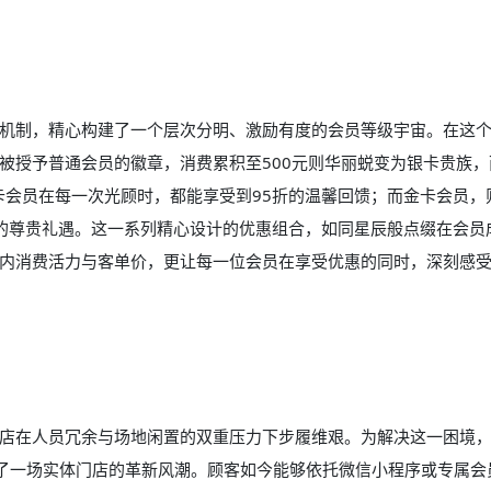
机制，精心构建了一个层次分明、激励有度的会员等级宇宙。在这
被授予普通会员的徽章，消费累积至500元则华丽蜕变为银卡贵族，
卡会员在每一次光顾时，都能享受到95折的温馨回馈；而金卡会员，
的尊贵礼遇。这一系列精心设计的优惠组合，如同星辰般点缀在会员
内消费活力与客单价，更让每一位会员在享受优惠的同时，深刻感
店在人员冗余与场地闲置的双重压力下步履维艰。为解决这一困境
了一场实体门店的革新风潮。顾客如今能够依托微信小程序或专属会员