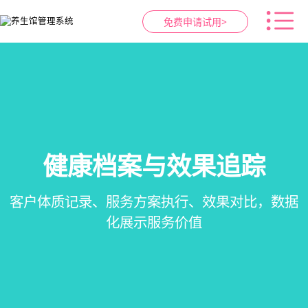
免费申请试用>
智慧养生馆管理系统
健康档案与效果追踪
预约与工位管理
会员营销&锁客
在线预约、智能排班、技师调度、房间/床位状态
一站式解决养生馆预约、服务、会员、财务、营
会员积分、套餐定制、精准营销、客户关怀，提
客户体质记录、服务方案执行、效果对比，数据
一目了然，提升资源利用率
销全流程数字化管理
升复购率与客单价
化展示服务价值