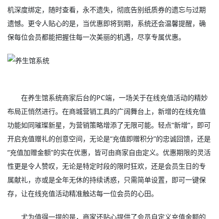
机深度绑定，随时查看，永不遗失，彻底告别纸质券的遗忘与过期
遗憾。更令人贴心的是，当优惠即将到期，系统还会温馨提醒，确
保每位会员都能把握住每一次美丽的机遇，尽享专属优惠。
在养生馆系统商家后台的PC端，一场关于在线充值活动的精妙
布局正悄然进行。在商城营销工具的广阔舞台上，新增的在线充值
功能如同璀璨新星，为营销策略增添了无限可能。轻点“新增”，即可
开启充值赠礼的创意空间，无论是“充值即赠积分”的忠诚回馈，还是
“充值加赠金额”的实在优惠，皆可由商家自由定义。优惠期限的灵活
性更是令人赞叹，无论是特定时段的限时狂欢，还是会员生日的专
属献礼，亦或是全年无休的持续诱惑，只需简单设置，即可一键保
存，让在线充值活动精准触达每一位会员的心田。
尤为值得一提的是，商家还贴心提供了会员自定义充值金额的