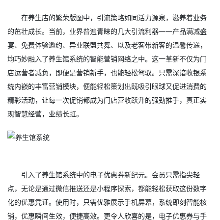
在养生店的繁荣版图中，引流策略如同活力源泉，滋养着业务
的茁壮成长。当前，业界普遍青睐的几大引流利器——产品满减盛
宴、免费体验邀约、异业联盟共舞、以及老客带新客的温馨传递，
均巧妙融入了养生馆系统的智能营销网络之中。这一革新不仅为门
店运营者减负，即便是营销新手，也能轻松驾驭。只需深谙收银系
统内嵌的丰富营销模块，便能轻松策划出既吸引眼球又促进消费的
精彩活动，让每一次促销都成为门店营收跃升的强劲推手，真正实
现智慧经营，业绩长虹。
引入了养生馆系统中的电子优惠券新纪元。会员只需指尖轻
点，无论是通过微信推送还是小程序探索，都能轻松获取这份数字
化的优惠凭证。使用时，只需优雅展示手机屏幕，系统即刻智能核
销，优惠瞬间生效，便捷高效。更令人欣喜的是，电子优惠券与手