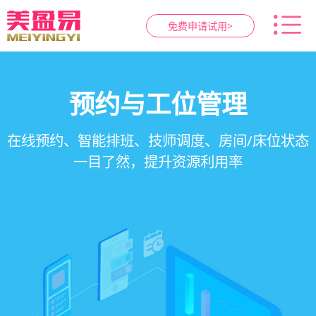
免费申请试用>
智慧养生馆管理系统
健康档案与效果追踪
预约与工位管理
会员营销&锁客
在线预约、智能排班、技师调度、房间/床位状态
一站式解决养生馆预约、服务、会员、财务、营
会员积分、套餐定制、精准营销、客户关怀，提
客户体质记录、服务方案执行、效果对比，数据
一目了然，提升资源利用率
销全流程数字化管理
升复购率与客单价
化展示服务价值