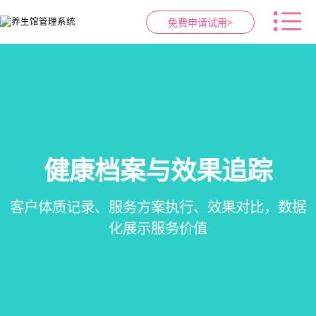
免费申请试用>
健康档案与效果追踪
智慧养生馆管理系统
预约与工位管理
会员营销&锁客
在线预约、智能排班、技师调度、房间/床位状态
会员积分、套餐定制、精准营销、客户关怀，提
客户体质记录、服务方案执行、效果对比，数据
一站式解决养生馆预约、服务、会员、财务、营
一目了然，提升资源利用率
销全流程数字化管理
升复购率与客单价
化展示服务价值