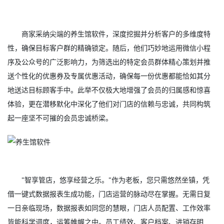
商家采纳尖端的养生馆软件，深度挖掘并分析客户的多维度特
性，确保目标客户群的精确锁定。随后，他们巧妙地运用微信小程
序及公众号的广泛影响力，为筛选出的特定会员群体精心策划并推
送个性化的优惠券及专属优惠活动，确保每一份优惠都能恰如其分
地送达目标顾客手中。此举不仅极大地增强了会员的归属感和惊喜
体验，更在潜移默化中深化了他们对门店的信赖与忠诚，共同构筑
起一座坚不可摧的会员忠诚桥梁。
"智享管店，悠享经营之乐。"作为老板，您只需悠然坐镇，凭
借一键式数据报表生成功能，门店运营的脉动尽在掌握。无需日复
一日亲临现场，数据报表如同您的慧眼，门店人员配置、工作效率
皆能科学调度，运筹帷幄之中。员工绩效、客户档案、进销存明