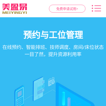
免费申请试用>
智慧养生馆管理系统
健康档案与效果追踪
预约与工位管理
会员营销&锁客
在线预约、智能排班、技师调度、房间/床位状态
一站式解决养生馆预约、服务、会员、财务、营
会员积分、套餐定制、精准营销、客户关怀，提
客户体质记录、服务方案执行、效果对比，数据
一目了然，提升资源利用率
销全流程数字化管理
升复购率与客单价
化展示服务价值