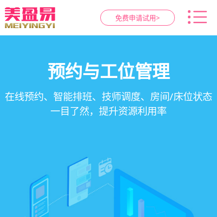
免费申请试用>
智慧养生馆管理系统
健康档案与效果追踪
预约与工位管理
会员营销&锁客
在线预约、智能排班、技师调度、房间/床位状态
一站式解决养生馆预约、服务、会员、财务、营
会员积分、套餐定制、精准营销、客户关怀，提
客户体质记录、服务方案执行、效果对比，数据
一目了然，提升资源利用率
销全流程数字化管理
升复购率与客单价
化展示服务价值