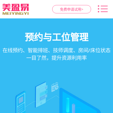
免费申请试用>
智慧养生馆管理系统
健康档案与效果追踪
预约与工位管理
会员营销&锁客
在线预约、智能排班、技师调度、房间/床位状态
一站式解决养生馆预约、服务、会员、财务、营
会员积分、套餐定制、精准营销、客户关怀，提
客户体质记录、服务方案执行、效果对比，数据
一目了然，提升资源利用率
销全流程数字化管理
升复购率与客单价
化展示服务价值