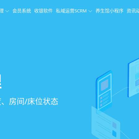
理
会员系统
收银软件
私域运营SCRM
养生馆小程序
资讯
理系统
理
果追踪
、会员、财务、营
销、客户关怀，提
、房间/床位状态
、效果对比，数据