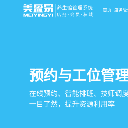
养生馆管理系统
首页
店务管
店务·会员·私域
智慧养生馆管
会员营销&锁客
预约与工位管
健康档案与效
一站式解决养生馆预约、服务
会员积分、套餐定制、精准营
在线预约、智能排班、技师调度
客户体质记录、服务方案执行
销全流程数字化管理
升复购率与客单价
一目了然，提升资源利用率
化展示服务价值