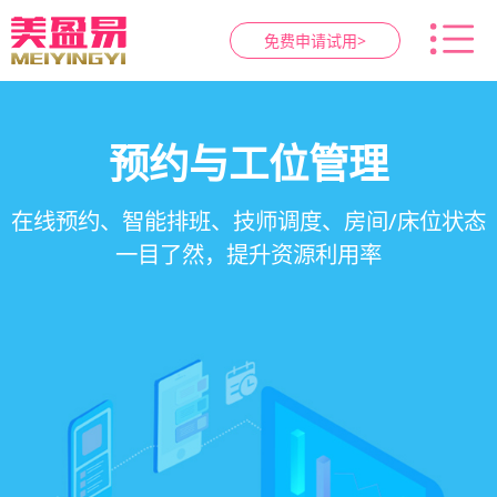
免费申请试用>
智慧养生馆管理系统
健康档案与效果追踪
预约与工位管理
会员营销&锁客
在线预约、智能排班、技师调度、房间/床位状态
一站式解决养生馆预约、服务、会员、财务、营
会员积分、套餐定制、精准营销、客户关怀，提
客户体质记录、服务方案执行、效果对比，数据
一目了然，提升资源利用率
销全流程数字化管理
升复购率与客单价
化展示服务价值