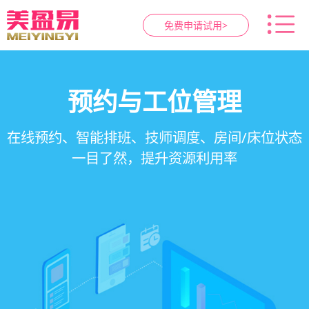
免费申请试用>
智慧养生馆管理系统
健康档案与效果追踪
预约与工位管理
会员营销&锁客
在线预约、智能排班、技师调度、房间/床位状态
一站式解决养生馆预约、服务、会员、财务、营
会员积分、套餐定制、精准营销、客户关怀，提
客户体质记录、服务方案执行、效果对比，数据
一目了然，提升资源利用率
销全流程数字化管理
升复购率与客单价
化展示服务价值