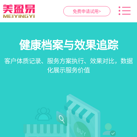
免费申请试用>
智慧养生馆管理系统
健康档案与效果追踪
预约与工位管理
会员营销&锁客
在线预约、智能排班、技师调度、房间/床位状态
一站式解决养生馆预约、服务、会员、财务、营
会员积分、套餐定制、精准营销、客户关怀，提
客户体质记录、服务方案执行、效果对比，数据
一目了然，提升资源利用率
销全流程数字化管理
升复购率与客单价
化展示服务价值