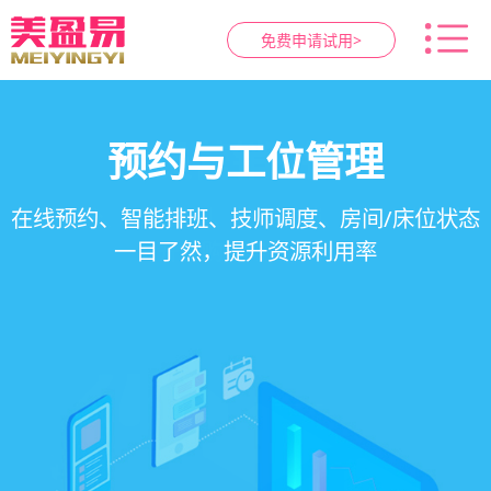
免费申请试用>
智慧养生馆管理系统
健康档案与效果追踪
预约与工位管理
会员营销&锁客
在线预约、智能排班、技师调度、房间/床位状态
一站式解决养生馆预约、服务、会员、财务、营
会员积分、套餐定制、精准营销、客户关怀，提
客户体质记录、服务方案执行、效果对比，数据
一目了然，提升资源利用率
销全流程数字化管理
升复购率与客单价
化展示服务价值