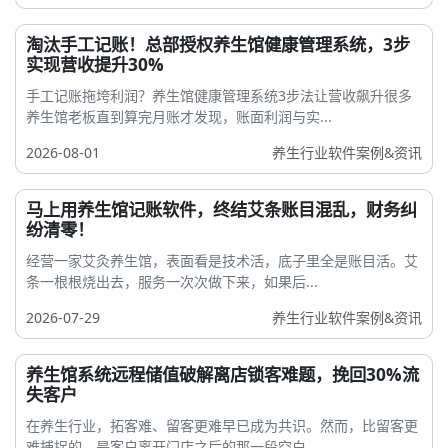
淘汰手工记账！总部授权养生馆健康管理系统，3步
实现营收提升30%
手工记账拖垮利润？养生馆健康管理系统3步法让营收飙升很多
养生馆老板直到算完月账才发现，账面利润与实...
2026-08-01
养生行业软件案例&资讯
马上用养生馆记账软件，终结艾条账目混乱，财务纠
纷清零！
经营一家艾灸养生馆，表面看是技术活，底子里全是账目活。艾
条一根根烧出去，服务一次次做下来，如果后...
2026-07-29
养生行业软件案例&资讯
养生馆系统远程储值破解离店锁客难题，挽回30%流
失客户
在养生行业，拓客难、留客更难早已成为共识。然而，比留客更
难捕捉的，是客户离开门店之后的那一段空白...