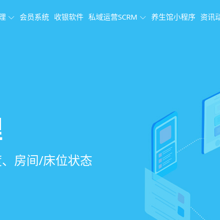
理
会员系统
收银软件
私域运营SCRM
养生馆小程序
资讯
理系统
理
果追踪
、会员、财务、营
销、客户关怀，提
、房间/床位状态
、效果对比，数据