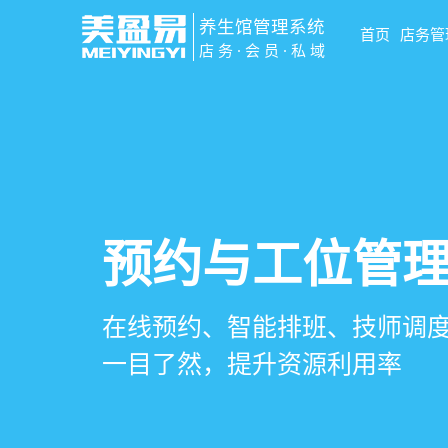
养生馆管理系统
首页
店务管
店务·会员·私域
智慧养生馆管
会员营销&锁客
预约与工位管
健康档案与效
一站式解决养生馆预约、服务
会员积分、套餐定制、精准营
在线预约、智能排班、技师调度
客户体质记录、服务方案执行
销全流程数字化管理
升复购率与客单价
一目了然，提升资源利用率
化展示服务价值