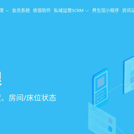
理
会员系统
收银软件
私域运营SCRM
养生馆小程序
资讯
理系统
理
果追踪
、会员、财务、营
销、客户关怀，提
、房间/床位状态
、效果对比，数据