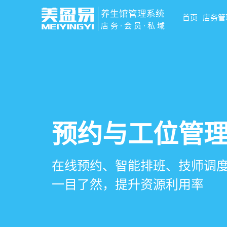
养生馆管理系统
首页
店务管
店务·会员·私域
智慧养生馆管
会员营销&锁客
预约与工位管
健康档案与效
一站式解决养生馆预约、服务
会员积分、套餐定制、精准营
在线预约、智能排班、技师调度
客户体质记录、服务方案执行
销全流程数字化管理
升复购率与客单价
一目了然，提升资源利用率
化展示服务价值