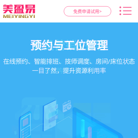
免费申请试用>
智慧养生馆管理系统
健康档案与效果追踪
预约与工位管理
会员营销&锁客
在线预约、智能排班、技师调度、房间/床位状态
一站式解决养生馆预约、服务、会员、财务、营
会员积分、套餐定制、精准营销、客户关怀，提
客户体质记录、服务方案执行、效果对比，数据
一目了然，提升资源利用率
销全流程数字化管理
升复购率与客单价
化展示服务价值