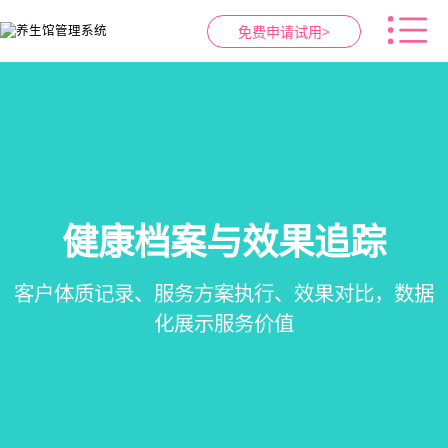
免费申请试用>
健康档案与效果追踪
智慧养生馆管理系统
预约与工位管理
会员营销&锁客
在线预约、智能排班、技师调度、房间/床位状态
会员积分、套餐定制、精准营销、客户关怀，提
客户体质记录、服务方案执行、效果对比，数据
一站式解决养生馆预约、服务、会员、财务、营
一目了然，提升资源利用率
销全流程数字化管理
升复购率与客单价
化展示服务价值