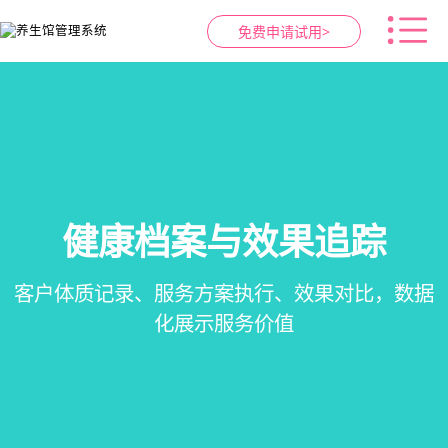
免费申请试用>
健康档案与效果追踪
智慧养生馆管理系统
预约与工位管理
会员营销&锁客
在线预约、智能排班、技师调度、房间/床位状态
会员积分、套餐定制、精准营销、客户关怀，提
客户体质记录、服务方案执行、效果对比，数据
一站式解决养生馆预约、服务、会员、财务、营
一目了然，提升资源利用率
销全流程数字化管理
升复购率与客单价
化展示服务价值