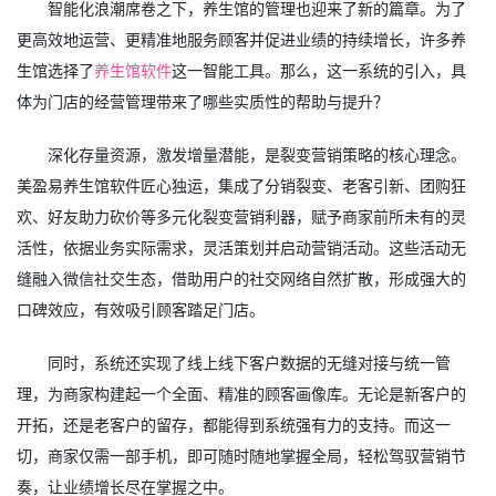
智能化浪潮席卷之下，养生馆的管理也迎来了新的篇章。为了
更高效地运营、更精准地服务顾客并促进业绩的持续增长，许多养
生馆选择了
养生馆软件
这一智能工具。那么，这一系统的引入，具
体为门店的经营管理带来了哪些实质性的帮助与提升？
深化存量资源，激发增量潜能，是裂变营销策略的核心理念。
美盈易养生馆软件匠心独运，集成了分销裂变、老客引新、团购狂
欢、好友助力砍价等多元化裂变营销利器，赋予商家前所未有的灵
活性，依据业务实际需求，灵活策划并启动营销活动。这些活动无
缝融入微信社交生态，借助用户的社交网络自然扩散，形成强大的
口碑效应，有效吸引顾客踏足门店。
同时，系统还实现了线上线下客户数据的无缝对接与统一管
理，为商家构建起一个全面、精准的顾客画像库。无论是新客户的
开拓，还是老客户的留存，都能得到系统强有力的支持。而这一
切，商家仅需一部手机，即可随时随地掌握全局，轻松驾驭营销节
奏，让业绩增长尽在掌握之中。