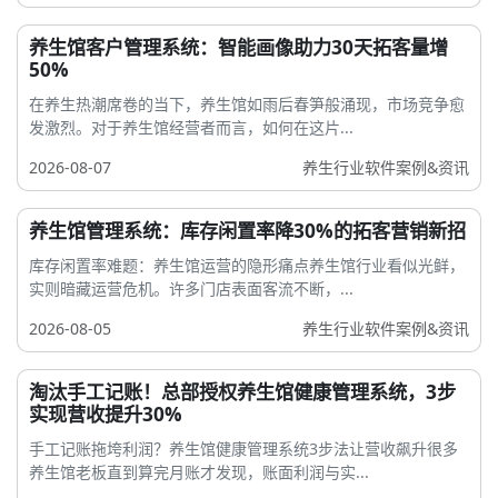
养生馆客户管理系统：智能画像助力30天拓客量增
50%
在养生热潮席卷的当下，养生馆如雨后春笋般涌现，市场竞争愈
发激烈。对于养生馆经营者而言，如何在这片...
2026-08-07
养生行业软件案例&资讯
养生馆管理系统：库存闲置率降30%的拓客营销新招
库存闲置率难题：养生馆运营的隐形痛点养生馆行业看似光鲜，
实则暗藏运营危机。许多门店表面客流不断，...
2026-08-05
养生行业软件案例&资讯
淘汰手工记账！总部授权养生馆健康管理系统，3步
实现营收提升30%
手工记账拖垮利润？养生馆健康管理系统3步法让营收飙升很多
养生馆老板直到算完月账才发现，账面利润与实...