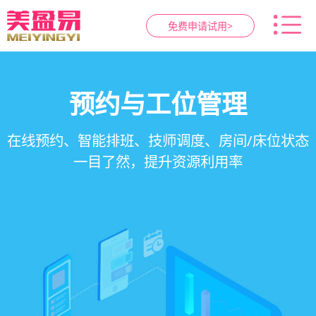
免费申请试用>
智慧养生馆管理系统
健康档案与效果追踪
预约与工位管理
会员营销&锁客
在线预约、智能排班、技师调度、房间/床位状态
一站式解决养生馆预约、服务、会员、财务、营
会员积分、套餐定制、精准营销、客户关怀，提
客户体质记录、服务方案执行、效果对比，数据
一目了然，提升资源利用率
销全流程数字化管理
升复购率与客单价
化展示服务价值