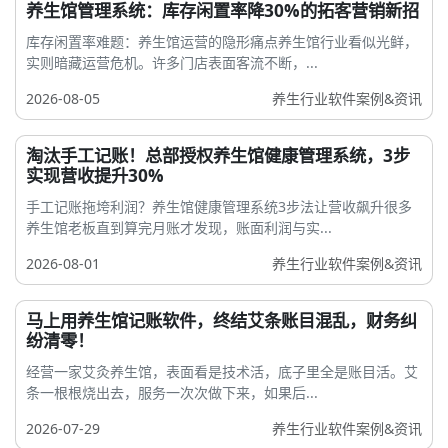
养生馆管理系统：库存闲置率降30%的拓客营销新招
库存闲置率难题：养生馆运营的隐形痛点养生馆行业看似光鲜，
实则暗藏运营危机。许多门店表面客流不断，...
2026-08-05
养生行业软件案例&资讯
淘汰手工记账！总部授权养生馆健康管理系统，3步
实现营收提升30%
手工记账拖垮利润？养生馆健康管理系统3步法让营收飙升很多
养生馆老板直到算完月账才发现，账面利润与实...
2026-08-01
养生行业软件案例&资讯
马上用养生馆记账软件，终结艾条账目混乱，财务纠
纷清零！
经营一家艾灸养生馆，表面看是技术活，底子里全是账目活。艾
条一根根烧出去，服务一次次做下来，如果后...
2026-07-29
养生行业软件案例&资讯