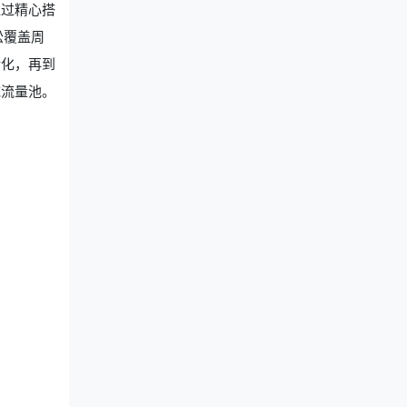
通过精心搭
松覆盖周
转化，再到
域流量池。