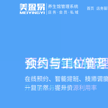
养生馆管理系统
首页
店务管
店务·会员·私域
智慧养生馆管
会员营销&锁客
预约与工位管
健康档案与效
一站式解决养生馆预约、服务
会员积分、套餐定制、精准营
在线预约、智能排班、技师调度
客户体质记录、服务方案执行
销全流程数字化管理
升复购率与客单价
一目了然，提升资源利用率
化展示服务价值