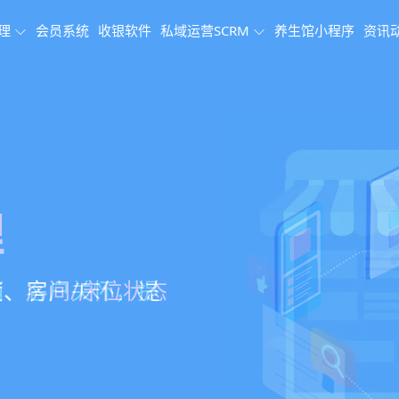
理
会员系统
收银软件
私域运营SCRM
养生馆小程序
资讯
理系统
理
果追踪
、会员、财务、营
销、客户关怀，提
、房间/床位状态
、效果对比，数据