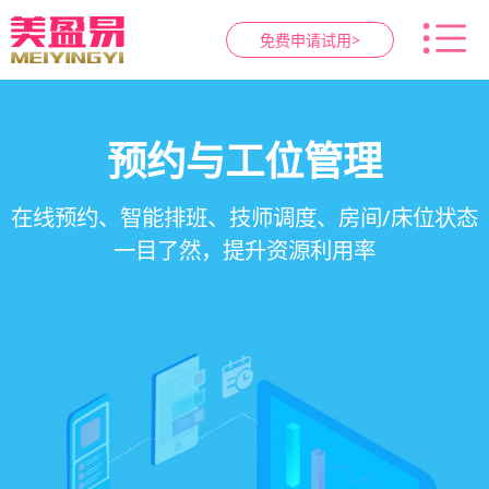
免费申请试用>
智慧养生馆管理系统
健康档案与效果追踪
预约与工位管理
会员营销&锁客
在线预约、智能排班、技师调度、房间/床位状态
一站式解决养生馆预约、服务、会员、财务、营
会员积分、套餐定制、精准营销、客户关怀，提
客户体质记录、服务方案执行、效果对比，数据
一目了然，提升资源利用率
销全流程数字化管理
升复购率与客单价
化展示服务价值