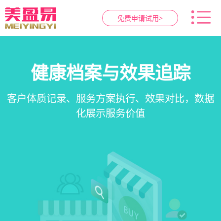
免费申请试用>
智慧养生馆管理系统
健康档案与效果追踪
预约与工位管理
会员营销&锁客
在线预约、智能排班、技师调度、房间/床位状态
一站式解决养生馆预约、服务、会员、财务、营
会员积分、套餐定制、精准营销、客户关怀，提
客户体质记录、服务方案执行、效果对比，数据
一目了然，提升资源利用率
销全流程数字化管理
升复购率与客单价
化展示服务价值