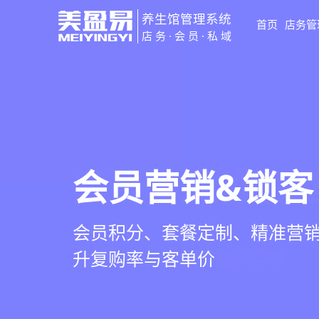
养生馆管理系统
首页
店务管
店务·会员·私域
智慧养生馆管
会员营销&锁客
预约与工位管
健康档案与效
一站式解决养生馆预约、服务
会员积分、套餐定制、精准营
在线预约、智能排班、技师调度
客户体质记录、服务方案执行
销全流程数字化管理
升复购率与客单价
一目了然，提升资源利用率
化展示服务价值