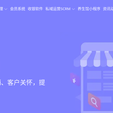
理
会员系统
收银软件
私域运营SCRM
养生馆小程序
资讯
理系统
理
果追踪
、会员、财务、营
销、客户关怀，提
、房间/床位状态
、效果对比，数据