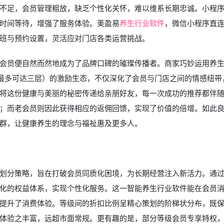
不足，会员管理粗放，缺乏个性化关怀，难以维系长期忠诚。小程
时间等待，增强了服务体验。美盈易
养生行业软件
，微信小程序直
班与预约设置，灵活应对门店各类运营挑战。
会员便自然而然地成为了品牌口碑的璀璨传播者。商家巧妙运用养
（最多可达三层）的激励生态，不仅深化了会员与门店之间的情感纽带
将这份健康与美丽的秘密传递给亲朋好友，每一次成功的推荐都伴
；而老会员则因此获得相应的返佣回馈，实现了价值的倍增。如此
群，让健康养生的理念与福祉惠及更多人。
划分策略，旨在打破会员同质化困境，为长期经营注入新活力。通
化的权益体系，实现个性化服务。这一智能养生行业软件能在会员
提升了消费体验。等级间的折扣比例呈精心策划的阶梯状分布，既
体验之丰富，远超市面常规。更有趣的是，部分等级会员专享特权