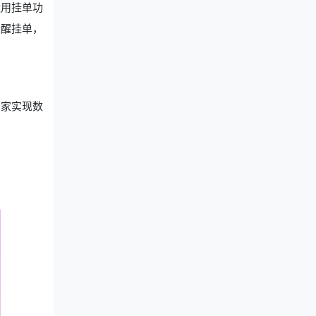
运用挂单功
唤醒挂单，
商家实现数