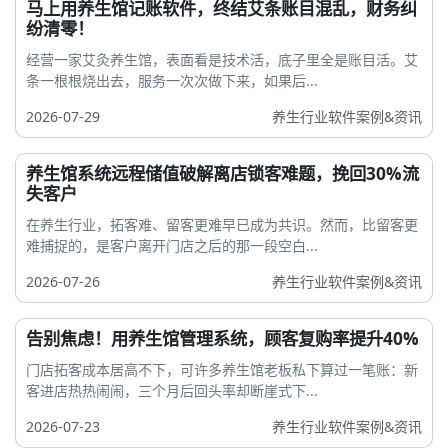
马上用养生馆记账软件，终结艾条账目混乱，财务纠
纷清零！
经营一家艾灸养生馆，表面看是技术活，底子里全是账目活。艾
条一根根烧出去，服务一次次做下来，如果后...
2026-07-29
养生行业软件案例&资讯
养生馆系统远程储值破解离店锁客难题，挽回30%流
失客户
在养生行业，拓客难、留客更难早已成为共识。然而，比留客更
难捕捉的，是客户离开门店之后的那一段空白...
2026-07-26
养生行业软件案例&资讯
告别焦虑！用养生馆管理系统，顾客复购率提升40%
门店拓客成本居高不下，可许多养生馆老板私下算过一笔账：新
客进店热热闹闹，三个月后回头率却断崖式下...
2026-07-23
养生行业软件案例&资讯