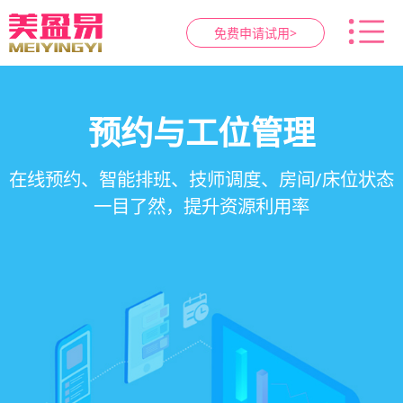
免费申请试用>
智慧养生馆管理系统
健康档案与效果追踪
预约与工位管理
会员营销&锁客
在线预约、智能排班、技师调度、房间/床位状态
一站式解决养生馆预约、服务、会员、财务、营
会员积分、套餐定制、精准营销、客户关怀，提
客户体质记录、服务方案执行、效果对比，数据
一目了然，提升资源利用率
销全流程数字化管理
升复购率与客单价
化展示服务价值