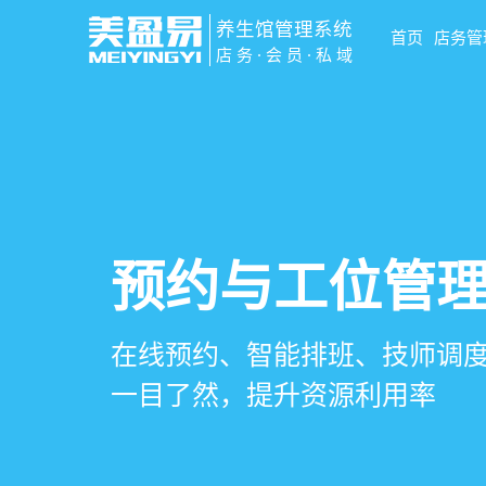
养生馆管理系统
首页
店务管
店务·会员·私域
智慧养生馆管
会员营销&锁客
预约与工位管
健康档案与效
一站式解决养生馆预约、服务
会员积分、套餐定制、精准营
在线预约、智能排班、技师调度
客户体质记录、服务方案执行
销全流程数字化管理
升复购率与客单价
一目了然，提升资源利用率
化展示服务价值