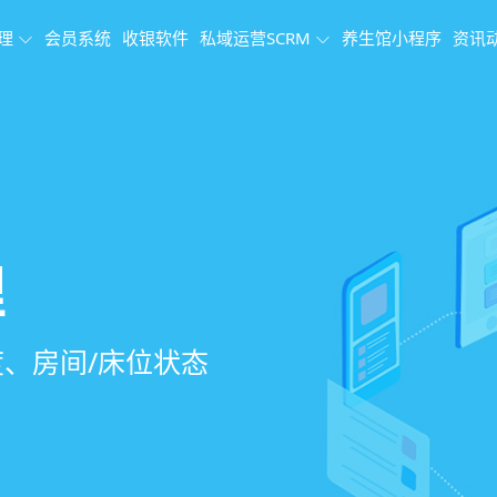
理
会员系统
收银软件
私域运营SCRM
养生馆小程序
资讯
理系统
理
果追踪
、会员、财务、营
销、客户关怀，提
、房间/床位状态
、效果对比，数据